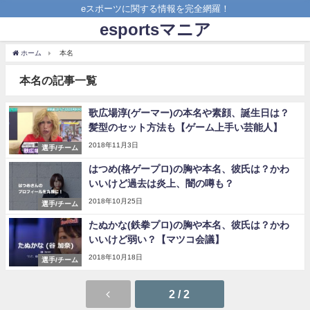
eスポーツに関する情報を完全網羅！
esportsマニア
ホーム
本名
本名の記事一覧
歌広場淳(ゲーマー)の本名や素顔、誕生日は？
髪型のセット方法も【ゲーム上手い芸能人】
2018年11月3日
選手/チーム
はつめ(格ゲープロ)の胸や本名、彼氏は？かわ
いいけど過去は炎上、闇の噂も？
2018年10月25日
選手/チーム
たぬかな(鉄拳プロ)の胸や本名、彼氏は？かわ
いいけど弱い？【マツコ会議】
2018年10月18日
選手/チーム
2 / 2