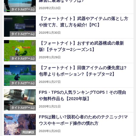
練習に最適なマップは?
2020年2月13日
タイトル(ゲーム)
【フォートナイト】武器やアイテムの落とし方
や捨て方、渡し方を紹介!【PC】
2020年1月30日
タイトル(ゲーム)
【フォートナイト】おすすめ武器構成の最新
版!【チャプター2シーズン1】
2020年1月29日
タイトル(ゲーム)
【フォートナイト】回復アイテムの優先度は?
包帯よりもポーション?【チャプター2】
2020年1月27日
タイトル(ゲーム)
FPS・TPSの人気ランキングTOP5！その理由
や無料作品も【2020年版】
2020年1月21日
タイトル(ゲーム)
FPSは難しい?脱初心者のためのテクニック!マ
ウスやキーボード操作の慣れ方
2020年1月20日
用語解説