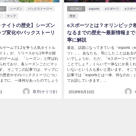
ム)
シーズン
バックストーリー
用語解説
esports
eスポーツ
eスポ
ト
マップ
歴史
トナイトの歴史】シーズン
eスポーツとは？オリンピック
ップ変化やバックストーリ
なるまでの歴史〜最新情報まで
寧に解説
ルゲームで1,2を争う人気タイトル
最近、話題になってきている「esports（
イト』が、リリースから1年半が経
ツ）」。 あなたも、耳にしたことはある
このゲームは、「シーズン」と呼ばれ
いでしょうか。 ただ、「eスポーツって
られており、各シーズンごとにマッ
ことでしょ？」くらいで一体なにか良く
す。 そこでこの記事では、マップに
いないという人も多いと思います。 そこ
の歴史やそのバックストーリについ
記事では「esportsとは一体、何なのか」
れまでに、一体何があったのでしょう
てお話していきます。...
双月(そうづき)
日
2018年8月10日