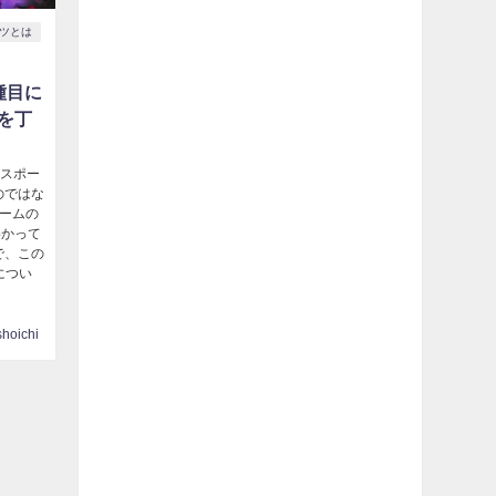
ーツとは
種目に
を丁
eスポー
のではな
ゲームの
わかって
で、この
につい
shoichi