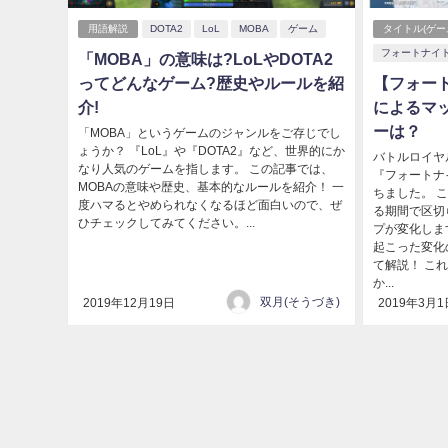
用語解説
DOTA2
LoL
MOBA
ゲーム
タイトル(ゲー
フォートナイ
「MOBA」の意味は?LoLやDOTA2
ってどんなゲーム?歴史やルールを紹
【フォー
介!
によるマ
ーは？
「MOBA」というゲームのジャンルをご存じでし
ょうか？ 『LoL』や『DOTA2』など、世界的にか
バトルロイヤ
なり人気のゲームを指します。 この記事では、
『フォートナ
MOBAの意味や歴史、基本的なルールを紹介！ 一
ちました。 
度ハマるとやめられなくなるほど面白いので、ぜ
る期間で区切
ひチェックしてみてください。...
プが変化しま
起こった変化
て解説！ こ
か...
双月(そうづき)
2019年12月19日
2019年3月1