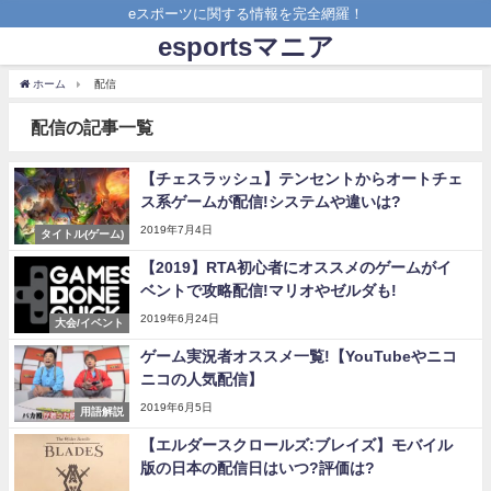
eスポーツに関する情報を完全網羅！
esportsマニア
ホーム
配信
配信の記事一覧
【チェスラッシュ】テンセントからオートチェ
ス系ゲームが配信!システムや違いは?
2019年7月4日
タイトル(ゲーム)
【2019】RTA初心者にオススメのゲームがイ
ベントで攻略配信!マリオやゼルダも!
2019年6月24日
大会/イベント
ゲーム実況者オススメ一覧!【YouTubeやニコ
ニコの人気配信】
2019年6月5日
用語解説
【エルダースクロールズ:ブレイズ】モバイル
版の日本の配信日はいつ?評価は?