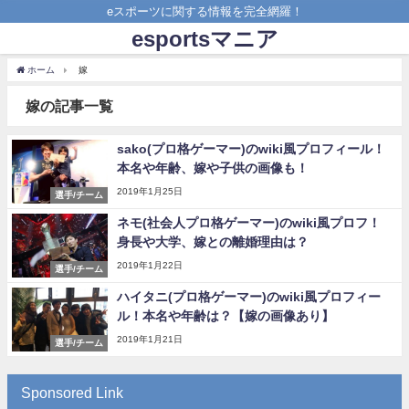
eスポーツに関する情報を完全網羅！
esportsマニア
ホーム
嫁
嫁の記事一覧
sako(プロ格ゲーマー)のwiki風プロフィール！
本名や年齢、嫁や子供の画像も！
2019年1月25日
選手/チーム
ネモ(社会人プロ格ゲーマー)のwiki風プロフ！
身長や大学、嫁との離婚理由は？
2019年1月22日
選手/チーム
ハイタニ(プロ格ゲーマー)のwiki風プロフィー
ル！本名や年齢は？【嫁の画像あり】
2019年1月21日
選手/チーム
Sponsored Link