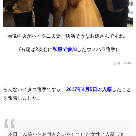
画像中央がハイタニ夫妻 快活そうなお嫁さんですね。
(右端は2次会に
私服で参加
したウメハラ選手)
引用：Twitter
そんなハイタニ選手ですが、
2017年4月5日に入籍
したこと
を報告しました。
本日、以前からお付き合いをしていた女性と入籍しま