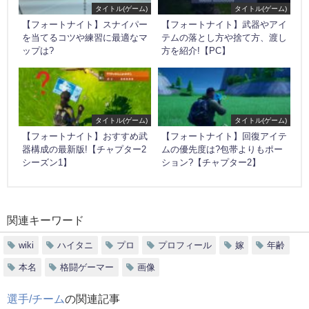
タイトル(ゲーム)
タイトル(ゲーム)
【フォートナイト】スナイパー
【フォートナイト】武器やアイ
を当てるコツや練習に最適なマ
テムの落とし方や捨て方、渡し
ップは?
方を紹介!【PC】
タイトル(ゲーム)
タイトル(ゲーム)
【フォートナイト】おすすめ武
【フォートナイト】回復アイテ
器構成の最新版!【チャプター2
ムの優先度は?包帯よりもポー
シーズン1】
ション?【チャプター2】
関連キーワード
wiki
ハイタニ
プロ
プロフィール
嫁
年齢
本名
格闘ゲーマー
画像
選手/チーム
の関連記事