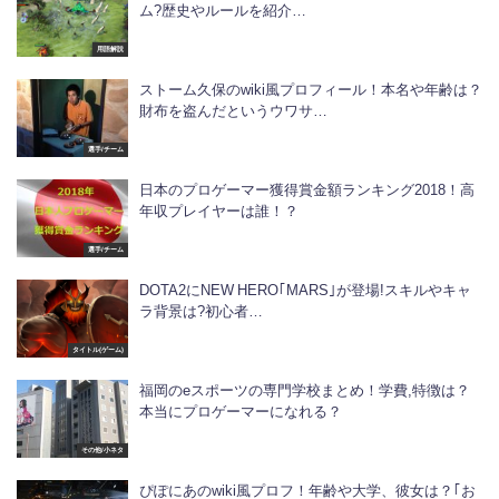
ム?歴史やルールを紹介…
用語解説
ストーム久保のwiki風プロフィール！本名や年齢は？
財布を盗んだというウワサ…
選手/チーム
日本のプロゲーマー獲得賞金額ランキング2018！高
年収プレイヤーは誰！？
選手/チーム
DOTA2にNEW HERO｢MARS｣が登場!スキルやキャ
ラ背景は?初心者…
タイトル(ゲーム)
福岡のeスポーツの専門学校まとめ！学費,特徴は？
本当にプロゲーマーになれる？
その他/小ネタ
ぴぽにあのwiki風プロフ！年齢や大学、彼女は？｢お