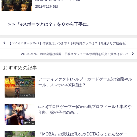
2019年12月5日
＞＞「eスポーツとは？」を０から丁寧に。
【バイオハザードRe:2】体験版はいつまで？予約特典グッズは？【最速クリア動画も】
EVO JAPAN2019の会場は福岡！日程スケジュールや種目を紹介！賞金は安い？
おすすめの記事
アーティファクト(バルブ・カードゲーム)の値段やル
ール、スマホへの移植は？
タイトル(ゲーム)
sako(プロ格ゲーマー)のwiki風プロフィール！本名や
年齢、嫁や子供の画…
選手/チーム
「MOBA」の意味は?LoLやDOTA2ってどんなゲー