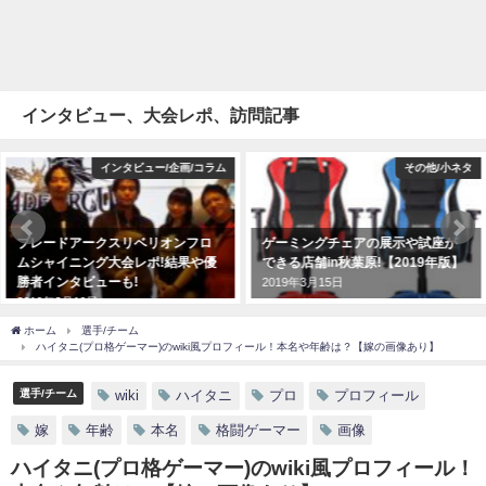
インタビュー、大会レポ、訪問記事
インタビュー/企画/コラム
その他/小ネタ
ブレードアークスリベリオンフロ
ゲーミングチェアの展示や試座が
ムシャイニング大会レポ!結果や優
できる店舗in秋葉原!【2019年版】
勝者インタビューも!
2019年3月15日
2019年3月19日
ホーム
選手/チーム
ハイタニ(プロ格ゲーマー)のwiki風プロフィール！本名や年齢は？【嫁の画像あり】
選手/チーム
wiki
ハイタニ
プロ
プロフィール
嫁
年齢
本名
格闘ゲーマー
画像
ハイタニ(プロ格ゲーマー)のwiki風プロフィール！