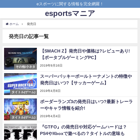
eスポーツに関する情報を完全網羅！
esportsマニア
ホーム
発売日
発売日の記事一覧
【SMACH Z】発売日や価格は?レビューあり!
【ポータブルゲーミングPC】
2019年9月16日
その他/小ネタ
スーパーバッキーボールトーナメントの特徴や
発売日はいつ?【サッカーゲーム】
2019年4月8日
タイトル(ゲーム)
ボーダーランズ3の発売日はいつ?最新トレーラ
ーやキャラ情報を紹介!
2019年4月4日
タイトル(ゲーム)
『GTFO』の発売日や対応ゲームハードは？
PS4やXboxで遊べるの？タイトルの意味も