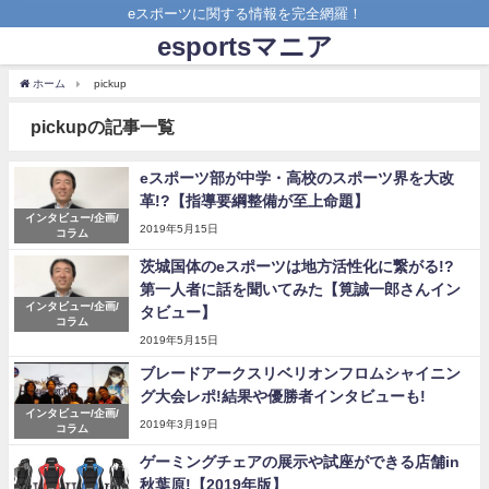
eスポーツに関する情報を完全網羅！
esportsマニア
ホーム
pickup
pickupの記事一覧
eスポーツ部が中学・高校のスポーツ界を大改
革!?【指導要綱整備が至上命題】
インタビュー/企画/
2019年5月15日
コラム
茨城国体のeスポーツは地方活性化に繋がる!?
第一人者に話を聞いてみた【筧誠一郎さんイン
インタビュー/企画/
タビュー】
コラム
2019年5月15日
ブレードアークスリベリオンフロムシャイニン
グ大会レポ!結果や優勝者インタビューも!
インタビュー/企画/
2019年3月19日
コラム
ゲーミングチェアの展示や試座ができる店舗in
秋葉原!【2019年版】