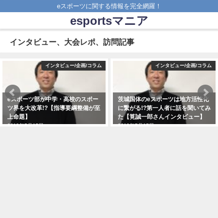
eスポーツに関する情報を完全網羅！
esportsマニア
インタビュー、大会レポ、訪問記事
インタビュー/企画/コラム
インタビュー/企画/コラム
eスポーツ部が中学・高校のスポー
茨城国体のeスポーツは地方活性化
ツ界を大改革!?【指導要綱整備が至
に繋がる!?第一人者に話を聞いてみ
上命題】
た【筧誠一郎さんインタビュー】
2019年5月15日
2019年5月15日