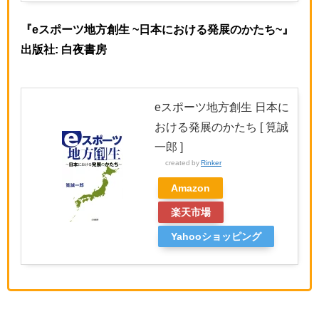
『eスポーツ地方創生 ~日本における発展のかたち~』
出版社: 白夜書房
eスポーツ地方創生 日本に
おける発展のかたち [ 筧誠
一郎 ]
created by
Rinker
Amazon
楽天市場
Yahooショッピング