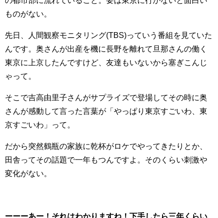
の都市部に流れていること。要は東京に行かないと面白い
ものがない。
先日、人間観察モニタリング(TBS)っていう番組を見ていた
んです。奥さんが出産を機に長野を離れて旦那さんの働く
東京に上京したんですけど、友達もいないから塞ぎこんじ
ゃって。
そこで吉高由里子さんがサプライズで登場してその時に奥
さんが感動して言った言葉が「やっぱり東京すごいわ、東
京すごいわ」って。
だから突然鶴瓶の家族に乾杯がロケでやってきたりとか、
田舎ってその話題で一年もつんですよ。そのくらい刺激や
変化がない。
ーーーあー！それはわかりますね！下手したら三年くらい