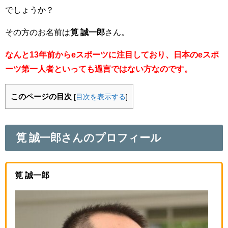
でしょうか？
その方のお名前は
筧 誠一郎
さん。
なんと13年前からeスポーツに注目しており、日本のeスポ
ーツ第一人者といっても過言ではない方なのです。
このページの目次
[
目次を表示する
]
筧 誠一郎さんのプロフィール
筧 誠一郎