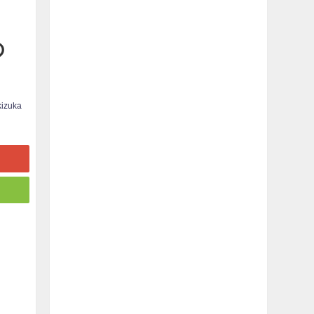
の
izuka