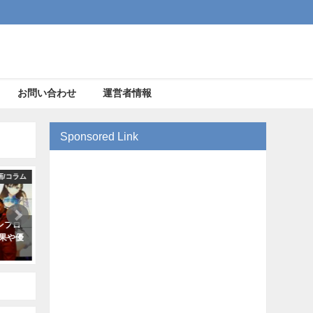
お問い合わせ
運営者情報
Sponsored Link
画/コラム
インタビュー/企画/コラム
その
のスポ
茨城国体のeスポーツは地方活性
ゲーミングチェアの展示や
綱整備
化に繋がる!?第一人者に話を聞い
できる店舗in秋葉原!【201
てみた【筧誠一郎さんインタビュ
2019年3月15日
ー】
2019年5月15日