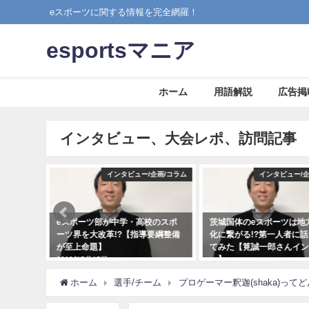
eスポーツに関する情報を完全網羅！
esportsマニア
ホーム
用語解説
広告掲
インタビュー、大会レポ、訪問記事
企画/コラム
インタビュー/企画/コラム
そ
校のスポ
茨城国体のeスポーツは地方活性
ゲーミングチェアの展示
要綱整備
化に繋がる!?第一人者に話を聞い
できる店舗in秋葉原!【20
てみた【筧誠一郎さんインタビュ
2019年3月15日
ー】
2019年5月15日
ホーム
選手/チーム
プロゲーマー釈迦(shaka)っ