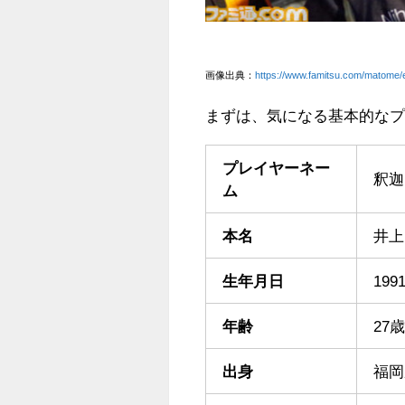
画像出典：
https://www.famitsu.com/matome
まずは、気になる基本的な
プレイヤーネー
釈迦
ム
本名
井上
生年月日
199
年齢
27歳
出身
福岡