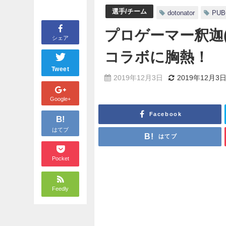
選手/チーム
dotonator
PUB
プロゲーマー釈迦(
シェア
コラボに胸熱！
Tweet
2019年12月3日
2019年12月3
Google+
Facebook
B!
はてブ
はてブ
Pocket
Feedly