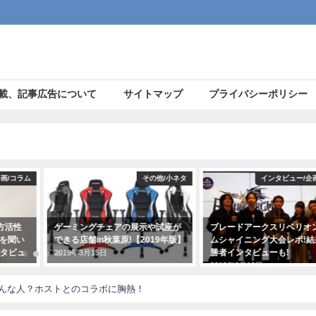
載、記事広告について
サイトマップ
プライバシーポリシー
の他/小ネタ
インタビュー/企画/コラム
インタビュー/企
や試座が
ブレードアークスリベリオンフロ
eスポーツ部が中学・高校
19年版】
ムシャイニング大会レポ!結果や優
ーツ界を大改革!?【指導要
勝者インタビューも!
が至上命題】
2019年3月19日
2019年5月15日
てどんな人？ホストとのコラボに胸熱！