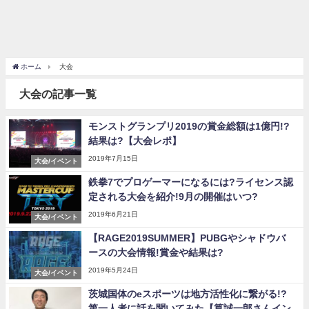
ホーム
大会
大会の記事一覧
モンストグランプリ2019の賞金総額は1億円!?
結果は?【大会レポ】
2019年7月15日
大会/イベント
鉄拳7でプロゲーマーになるには?ライセンス認
定される大会を紹介!9月の開催はいつ?
2019年6月21日
大会/イベント
【RAGE2019SUMMER】PUBGやシャドウバ
ースの大会情報!賞金や結果は?
2019年5月24日
大会/イベント
茨城国体のeスポーツは地方活性化に繋がる!?
第一人者に話を聞いてみた【筧誠一郎さんイン