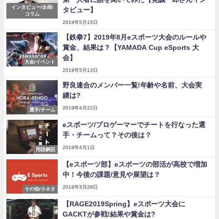
インタビュー/企画/
タビュー】
コラム
2019年5月15日
【鉄拳7】2019年8月eスポーツ大会のルールや
賞金、結果は？【YAMADA Cup eSports 大
会】
大会/イベント
2019年5月13日
野良連合のメンバー一覧!年齢や名前、大会実
績は?
2019年4月22日
選手/チーム
eスポーツ/プロゲーマーでチートを行なった選
手・チームって？その後は？
2019年4月1日
用語解説
【eスポーツ部】eスポーツの部活が高校で増加
中！今後の課題/意見や展望は？
2019年3月28日
その他/小ネタ
【RAGE2019Spring】eスポーツ大会に
GACKTが参戦!結果や賞金は?