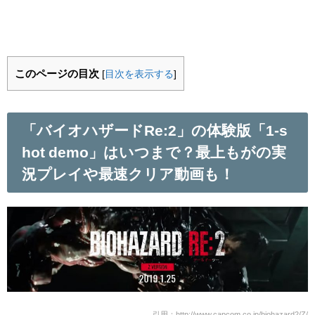
このページの目次
[
目次を表示する
]
「バイオハザードRe:2」の体験版「1-s
hot demo」はいつまで？最上もがの実
況プレイや最速クリア動画も！
引用：http://www.capcom.co.jp/biohazard2/Z/