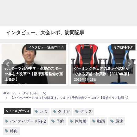
インタビュー、大会レポ、訪問記事
インタビュー/企画/コラム
その他/小ネタ
eスポーツ部が中学・高校のスポー
ゲーミングチェアの展示や試座が
ツ界を大改革!?【指導要綱整備が至
できる店舗in秋葉原!【2019年版】
上命題】
2019年3月15日
2019年5月15日
ホーム
タイトル(ゲーム)
【バイオハザードRe:2】体験版はいつまで？予約特典グッズは？【最速クリア動画も】
タイトル(ゲーム)
いつ
クリア
グッズ
バイオハザードRe:2
予約
体験版
動画
最速
特典