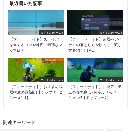
最近書いた記事
タイトル(ゲーム)
タイトル(ゲーム)
【フォートナイト】スナイパー
【フォートナイト】武器やアイ
を当てるコツや練習に最適なマ
テムの落とし方や捨て方、渡し
ップは?
方を紹介!【PC】
タイトル(ゲーム)
タイトル(ゲーム)
【フォートナイト】おすすめ武
【フォートナイト】回復アイテ
器構成の最新版!【チャプター2
ムの優先度は?包帯よりもポー
シーズン1】
ション?【チャプター2】
関連キーワード