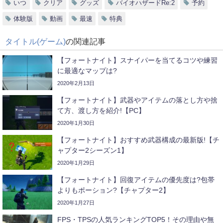
いつ
クリア
グッズ
バイオハザードRe:2
予約
体験版
動画
最速
特典
タイトル(ゲーム)
の関連記事
【フォートナイト】スナイパーを当てるコツや練習
に最適なマップは?
2020年2月13日
【フォートナイト】武器やアイテムの落とし方や捨
て方、渡し方を紹介!【PC】
2020年1月30日
【フォートナイト】おすすめ武器構成の最新版!【チ
ャプター2シーズン1】
2020年1月29日
【フォートナイト】回復アイテムの優先度は?包帯
よりもポーション?【チャプター2】
2020年1月27日
FPS・TPSの人気ランキングTOP5！その理由や無