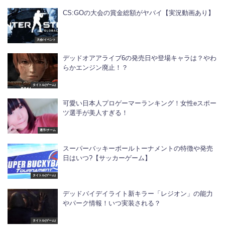
CS:GOの大会の賞金総額がヤバイ【実況動画あり】
大会/イベント
デッドオアアライブ6の発売日や登場キャラは？やわ
らかエンジン廃止！？
タイトル(ゲーム)
可愛い日本人プロゲーマーランキング！女性eスポー
ツ選手が美人すぎる！
選手/チーム
スーパーバッキーボールトーナメントの特徴や発売
日はいつ?【サッカーゲーム】
タイトル(ゲーム)
デッドバイデイライト新キラー「レジオン」の能力
やパーク情報！いつ実装される？
タイトル(ゲーム)