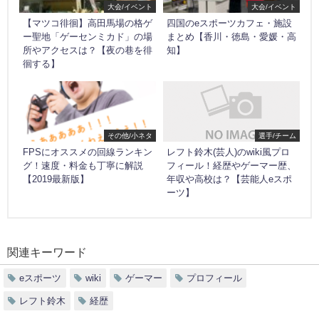
大会/イベント
大会/イベント
【マツコ徘徊】高田馬場の格ゲ
四国のeスポーツカフェ・施設
ー聖地「ゲーセンミカド」の場
まとめ【香川・徳島・愛媛・高
所やアクセスは？【夜の巷を徘
知】
徊する】
その他/小ネタ
選手/チーム
FPSにオススメの回線ランキン
レフト鈴木(芸人)のwiki風プロ
グ！速度・料金も丁寧に解説
フィール！経歴やゲーマー歴、
【2019最新版】
年収や高校は？【芸能人eスポ
ーツ】
関連キーワード
eスポーツ
wiki
ゲーマー
プロフィール
レフト鈴木
経歴