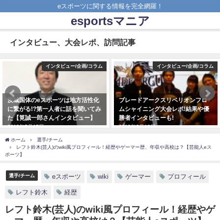
eスポーツに関する情報を完全網羅！
esportsマニア
インタビュー、大会レポ、訪問記事
インタビュー/企画/コラム
インタビュー/企画/コラム
茨城国体のeスポーツは地方活性化
ブレードアークスリベリオンフロ
に繋がる!?第一人者に話を聞いてみ
ムシャイニング大会レポ!結果や優
た【筧誠一郎さんインタビュー】
勝者インタビューも!
2019年5月15日
2019年3月19日
ホーム
選手/チーム
レフト鈴木(芸人)のwiki風プロフィール！経歴やゲーマー歴、年収や高校は？【芸能人eス
ポーツ】
選手/チーム
eスポーツ
wiki
ゲーマー
プロフィール
レフト鈴木
経歴
レフト鈴木(芸人)のwiki風プロフィール！経歴やゲ