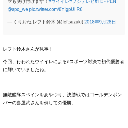
マも受け付けます！
#ウイイレ
#フジテレビ
#TEPPEN
@spo_we
pic.twitter.com/8YlgpUiiR8
— くりおね レフト鈴木 (@leftsuzuki)
2018年9月28日
レフト鈴木さんが見事！
今回、行われたウイイレによるeスポーツ対決で初代優勝者
に輝いていましたね。
無敵艦隊スペインをあやつり、決勝戦ではゴールデンボン
バーの喜屋武さんを倒しての優勝。