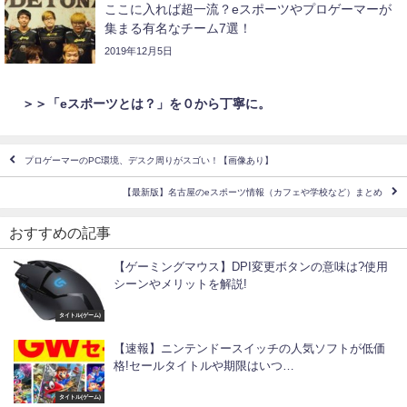
ここに入れば超一流？eスポーツやプロゲーマーが
集まる有名なチーム7選！
2019年12月5日
＞＞「eスポーツとは？」を０から丁寧に。
プロゲーマーのPC環境、デスク周りがスゴい！【画像あり】
【最新版】名古屋のeスポーツ情報（カフェや学校など）まとめ
おすすめの記事
【ゲーミングマウス】DPI変更ボタンの意味は?使用
シーンやメリットを解説!
タイトル(ゲーム)
【速報】ニンテンドースイッチの人気ソフトが低価
格!セールタイトルや期限はいつ…
タイトル(ゲーム)