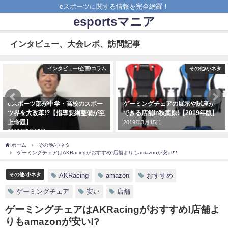
eスポーツに関する情報を完全網羅！
esportsマニア
インタビュー、大会レポ、訪問記事
インタビュー/企画/コラム
その他/小ネタ
eスポーツ部が中学・高校のスポー
ゲーミングチェアの展示や試座が
ツ界を大改革!?【指導要綱整備が至
できる店舗in秋葉原!【2019年版】
上命題】
2019年3月15日
2019年5月15日
ホーム
その他/小ネタ
ゲーミングチェアはAKRacingがおすすめ!店舗よりもamazonが安い!?
その他/小ネタ
AKRacing
amazon
おすすめ
ゲーミングチェア
安い
店舗
ゲーミングチェアはAKRacingがおすすめ!店舗よ
りもamazonが安い!?