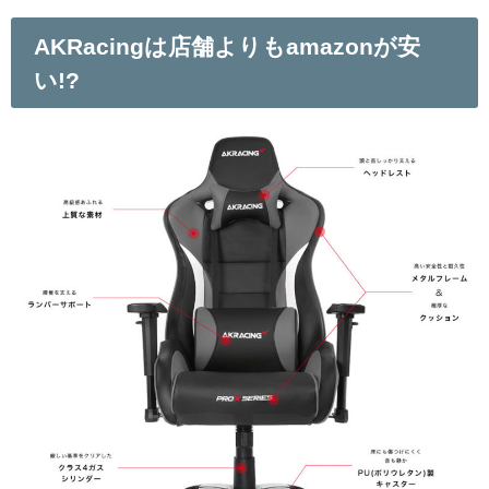
AKRacingは店舗よりもamazonが安
い!?